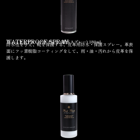
WATERPROOF SPRAY
ウォータープルーフスプレー (撥水スプレー) 180mL
防水性を与え、靴を保護する、皮革用防水・保護スプレー。革表
面にフッ素樹脂コーティングをして、雨・油・汚れから皮革を保
護します。