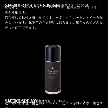
SUEDE RICH MOISTURE
スエードリッチモイスチャー (起毛革用 保革ミスト) 100mL
起毛革 (スエード・ヌバック・ベロア等) 靴専用のミストタイプ
の保革剤です。
起毛革に柔軟性と潤いを与えるオーガニックアルガンオイルを配
合しています。起毛革の色を鮮明に保ちます。無色なのでどんな
色にも使用できます。
SUEDE SPRAY
スエードスプレー (起毛革スプレー) 180mL
起毛革に防水性・補色効果を与える、起毛革専用の防水・補色ス
プレー。