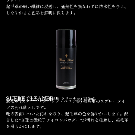
起毛革の細い繊維に浸透し、通気性を損なわずに防水性を与え、
しなやかさと色彩を鮮明に保ちます。
SUEDE CLEANER
スエードクリーナー (起毛革用 クリーナー) 180mL
起毛革 (スエード・ヌバック・ベロア等) 靴専用のスプレータイ
プの汚れ落としです。
靴の表面についた汚れを取り、起毛革の色を鮮やかにします。配
合した”真球の微粒子ナイロンパウダー”が汚れを吸着し、起毛革
を滑らかにします。